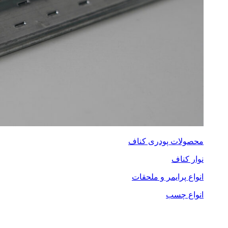
محصولات پودری کناف
نوار کناف
انواع پرایمر و ملحقات
انواع چسب