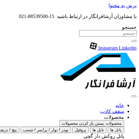
پرش به محتوا
با مشاوران آرشافرانگار در ارتباط باشید 15-88539500-021
جستجو
Instagram
Linkedin
خانه
سقف کاذب
محصولات
محصولات بستن
باز کردن محصولات
پانل ها
تایل ها
پروفیل
پودر / نوار / پرایمر / چسب
پیچ / دریچه
پانل روکش دار گچی