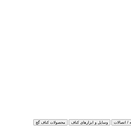
 / اتصالات
وسایل و ابزارهای کناف
محصولات کناف گچ