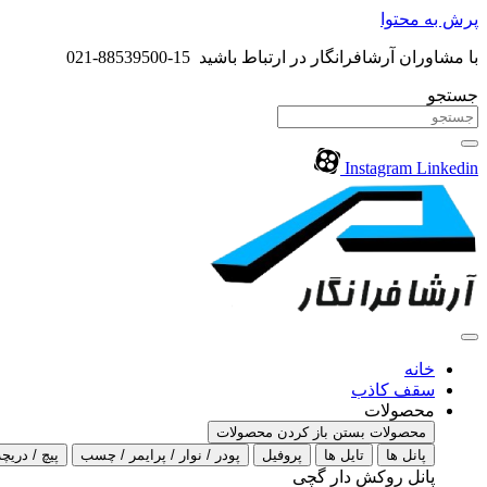
پرش به محتوا
با مشاوران آرشافرانگار در ارتباط باشید 15-88539500-021
جستجو
Instagram
Linkedin
خانه
سقف کاذب
محصولات
محصولات بستن
باز کردن محصولات
پانل ها
تایل ها
پروفیل
پودر / نوار / پرایمر / چسب
پیچ / دریچه
پانل روکش دار گچی