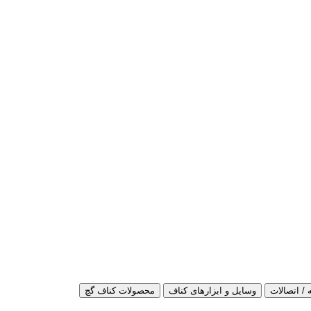
 / اتصالات
وسایل و ابزارهای کناف
محصولات کناف گچ