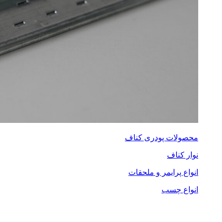
محصولات پودری کناف
نوار کناف
انواع پرایمر و ملحقات
انواع چسب