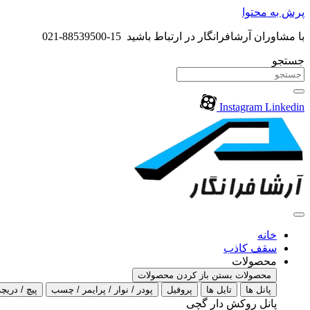
پرش به محتوا
با مشاوران آرشافرانگار در ارتباط باشید 15-88539500-021
جستجو
Instagram
Linkedin
خانه
سقف کاذب
محصولات
محصولات بستن
باز کردن محصولات
پانل ها
تایل ها
پروفیل
پودر / نوار / پرایمر / چسب
پیچ / دریچه
پانل روکش دار گچی