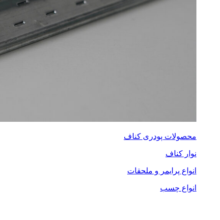
محصولات پودری کناف
نوار کناف
انواع پرایمر و ملحقات
انواع چسب