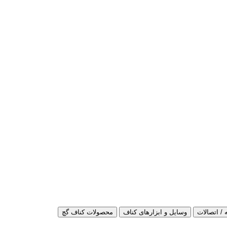
 / اتصالات
وسایل و ابزارهای کناف
محصولات کناف گچ