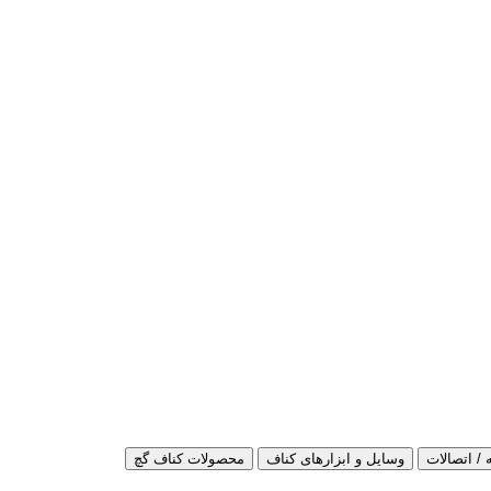
 / اتصالات
وسایل و ابزارهای کناف
محصولات کناف گچ