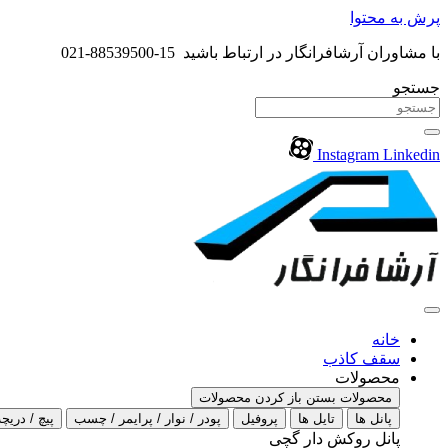
پرش به محتوا
با مشاوران آرشافرانگار در ارتباط باشید 15-88539500-021
جستجو
Instagram
Linkedin
خانه
سقف کاذب
محصولات
محصولات بستن
باز کردن محصولات
پانل ها
تایل ها
پروفیل
پودر / نوار / پرایمر / چسب
پیچ / دریچه
پانل روکش دار گچی