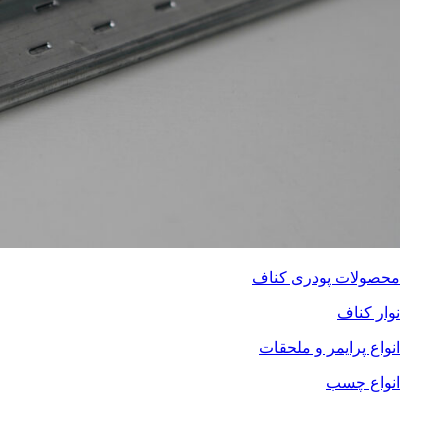
محصولات پودری کناف
نوار کناف
انواع پرایمر و ملحقات
انواع چسب