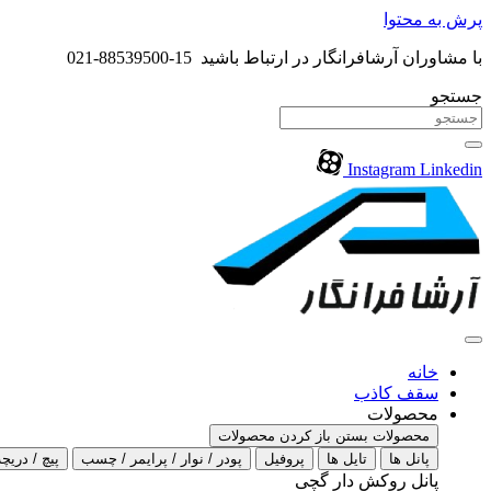
پرش به محتوا
با مشاوران آرشافرانگار در ارتباط باشید 15-88539500-021
جستجو
Instagram
Linkedin
خانه
سقف کاذب
محصولات
محصولات بستن
باز کردن محصولات
پانل ها
تایل ها
پروفیل
پودر / نوار / پرایمر / چسب
پیچ / دریچه
پانل روکش دار گچی