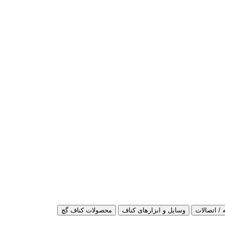
 / اتصالات
وسایل و ابزارهای کناف
محصولات کناف گچ