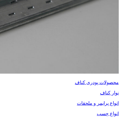
محصولات پودری کناف
نوار کناف
انواع پرایمر و ملحقات
انواع چسب