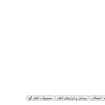
 / اتصالات
وسایل و ابزارهای کناف
محصولات کناف گچ