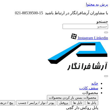
پرش به محتوا
با مشاوران آرشافرانگار در ارتباط باشید 15-88539500-021
جستجو
Instagram
Linkedin
خانه
سقف کاذب
محصولات
محصولات بستن
باز کردن محصولات
پانل ها
تایل ها
پروفیل
پودر / نوار / پرایمر / چسب
پیچ / دریچه
پانل روکش دار گچی