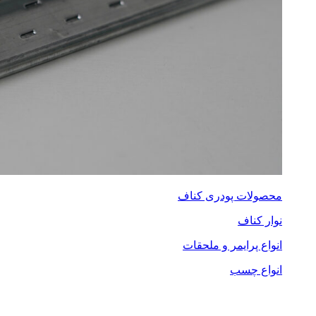
محصولات پودری کناف
نوار کناف
انواع پرایمر و ملحقات
انواع چسب